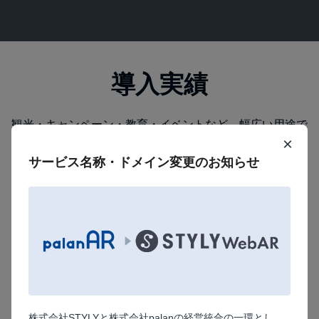
導入実績
観光・キャンペーン・教育・イベントなど、幅広い用途で
×
ご利用いただき、延べ250万人以上の方に体験頂いていま
す。
サービス名称・ドメイン変更のお知らせ
また企業はもちろん、学校や自治体でのご利用も多く、累
計1,500団体以上にご利用頂いています。
株式会社STYLYと株式会社palanの経営統合の一環とし