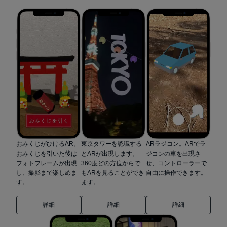
おみくじがひけるAR。
東京タワーを認識する
ARラジコン。ARでラ
おみくじを引いた後は
とARが出現します。
ジコンの車を出現さ
フォトフレームが出現
360度どの方位からで
せ、コントローラーで
し、撮影まで楽しめま
もARを見ることができ
自由に操作できます。
す。
ます。
詳細
詳細
詳細