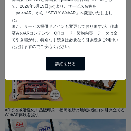
て、2026年5月19日(火)より、サービス名称を
「palanAR」から「STYLY WebAR」へ変更いたしまし
た。
また、サービス提供ドメインも変更しておりますが、作成
「じゃがりこ」でAR体験！STYLY WebAR（旧palanAR）がカル
済みのARコンテンツ・QRコード・契約内容・データは全
ビー株式会社の期間限定サービス『溢れるキモチをARに！じゃが
りこ秘密のメッセージ』に採用されました
て引き継がれ、特別な手続きは必要なく引き続きご利用い
ただけますのでご安心ください。
詳細を見る
ARで地域活性化！凸版印刷・福岡地所と地域の魅力を引き立てる
WebAR体験を提供