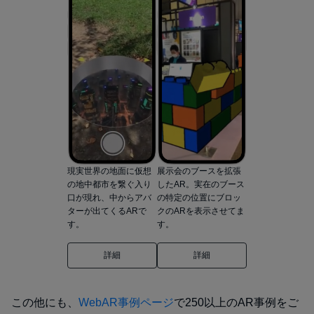
現実世界の地面に仮想
展示会のブースを拡張
の地中都市を繋ぐ入り
したAR。実在のブース
口が現れ、中からアバ
の特定の位置にブロッ
ターが出てくるARで
クのARを表示させてま
す。
す。
詳細
詳細
この他にも、
WebAR事例ページ
で250以上のAR事例をご