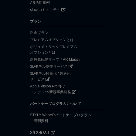
AR活用事例
slackコミュニティ
プラン
料金プラン
プレミアムオプションとは
ボリュメトリックプレミアム
オプションとは
新感覚観光マップ「AR Maps」
3Dモデル制作サービス
3Dモデル軽量化 / 最適化
サービス
Apple Vision Pro向け
コンテンツ/新規事業開発
パートナープログラムについて
STYLY WebARパートナープログラム
ご説明資料
XRスタジオ