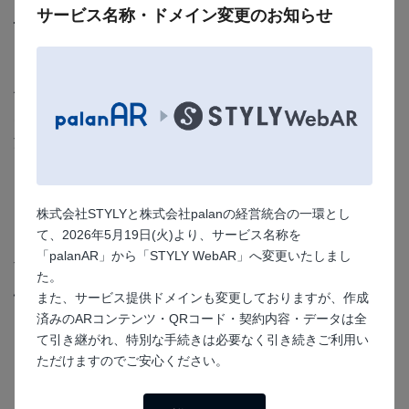
サービス名称・ドメイン変更のお知らせ
今後どのようにARを活用していきたいとお考
えですか。
併設していたアートのイベントで、これまで来ていただけ
なかった層の方に足を運んでもらえたと施策後に商店街の
方に伺いました。
アートに興味がなくても、街歩きARゲームには興味を持
っていただけて、歩く中で自然とアートイベントに辿り着
株式会社STYLYと株式会社palanの経営統合の一環とし
いてくださったことが嬉しかったです。WebARは、子供
て、2026年5月19日(火)より、サービス名称を
たちはもちろん、ARやスマホ操作はよくわからないと話
「palanAR」から「STYLY WebAR」へ変更いたしまし
す年配の方々にも楽しんでもらえる点がとても魅力的だと
た。
思います。
また、サービス提供ドメインも変更しておりますが、作成
済みのARコンテンツ・QRコード・契約内容・データは全
palanARは、アプリを入れなくてもWeb上で操作できるこ
て引き継がれ、特別な手続きは必要なく引き続きご利用い
と、利用者の操作が簡単なことがとても大きいメリットだ
ただけますのでご安心ください。
と感じました。ミニマムにARを始められる形として、
palanARを活用したまちおこしの施策を重ねていきたいで