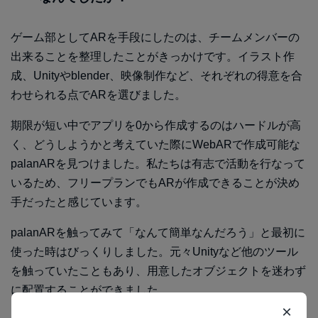
ゲーム部としてARを手段にしたのは、チームメンバーの
出来ることを整理したことがきっかけです。イラスト作
成、Unityやblender、映像制作など、それぞれの得意を合
わせられる点でARを選びました。
期限が短い中でアプリを0から作成するのはハードルが高
く、どうしようかと考えていた際にWebARで作成可能な
palanARを見つけました。私たちは有志で活動を行なって
いるため、フリープランでもARが作成できることが決め
手だったと感じています。
palanARを触ってみて「なんて簡単なんだろう」と最初に
使った時はびっくりしました。元々Unityなど他のツール
を触っていたこともあり、用意したオブジェクトを迷わず
に配置することができました。
×