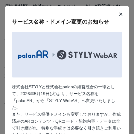
IT推進特区・竹芝ではテクノロジー、AI、XR等様々な
×
「最先端」を社会に便利なかたちに変化・浸透させていく
サービス名称・ドメイン変更のお知らせ
ための実証実験や、
にぎわいを創出するためのアイデアを融合・可視化するイ
ベント実験「takeshiba laboratory」という名のホール/ス
タジオ型研究室で実行しています。
https://www.takeshiba-lab.com/
住所：〒105-7501 東京都港区海岸1-7-1
東京ポートシティ竹芝 オフィスタワー
1階 ポートホール、8階 ポートスタジオ
株式会社STYLYと株式会社palanの経営統合の一環とし
て、2026年5月19日(火)より、サービス名称を
「palanAR」から「STYLY WebAR」へ変更いたしまし
お問い合わせ
た。
また、サービス提供ドメインも変更しておりますが、作成
palanではpalanARの開発・運用だけではなく、ARのコン
済みのARコンテンツ・QRコード・契約内容・データは全
テンツ開発も承っております。
て引き継がれ、特別な手続きは必要なく引き続きご利用い