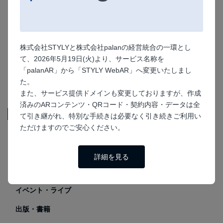
小売店舗・飲食店
ム
スポーツイベント用
販促
のARエフェクト・
地域活性化施策に！
フィルター
観光フォトフレーム
株式会社STYLYと株式会社palanの経営統合の一環とし
て、2026年5月19日(火)より、サービス名称を
「palanAR」から「STYLY WebAR」へ変更いたしまし
サンプル一覧に戻る
た。
また、サービス提供ドメインも変更しておりますが、作成
済みのARコンテンツ・QRコード・契約内容・データは全
用途
て引き継がれ、特別な手続きは必要なく引き続きご利用い
ただけますのでご安心ください。
販促
キャンペーン
詳細を見る
教育
イベント・ライブ
出版・書籍