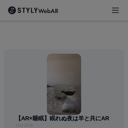
【AR×睡眠】眠れぬ夜は羊と共にAR
2022.03.06