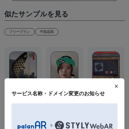
似たサンプルを見る
フリープラン
平面認識
×
サービス名称・ドメイン変更のお知らせ
フリープラン
フリープラン
顔認識
キャンペーン
フリープラン
イベント・ライブ
イベント・ライブ
画像認識
アニメ・ゲーム・
SNS
【画像認識AR】ピ
キャラクター
ARフォトフレー
タゴラスの証明AR