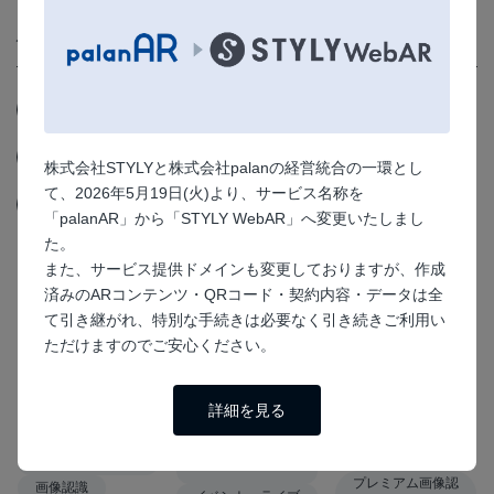
似たサンプルを見る
プレミアムオプション
プレミアム画像認識
販促
画像認識
イベント・ライブ
出版・書籍
株式会社STYLYと株式会社palanの経営統合の一環とし
て、2026年5月19日(火)より、サービス名称を
アニメ・ゲーム・キャラクター
趣味
「palanAR」から「STYLY WebAR」へ変更いたしまし
た。
また、サービス提供ドメインも変更しておりますが、作成
済みのARコンテンツ・QRコード・契約内容・データは全
て引き継がれ、特別な手続きは必要なく引き続きご利用い
ただけますのでご安心ください。
詳細を見る
プレミアム画像認
画像認識