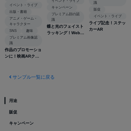
イベント・ライブ
識
イベント・ライブ
キャンペーン
販促
出版・書籍
プレミアム顔の認
イベント・ライブ
アニメ・ゲーム・
識
ライブ記念！ステッ
キャラクター
蝶と光のフェイスト
カーAR
SNS
趣味
ラッキング！Webで
プレミアム画像認
できる可愛い顔のフ
識
ィルター
作品のプロモーショ
ンに！映画ARクイ
ズ
サンプル一覧に戻る
用途
販促
キャンペーン