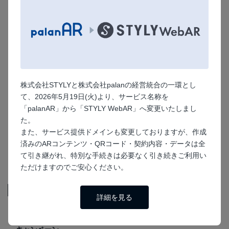
教育
プレミアム平面認
プレミアムオプシ
プレミアム平面認
識
ョン
識
イベント・ライブ
プレミアム平面認
株式会社STYLYと株式会社palanの経営統合の一環とし
積雪の減少がわかる
販促
識
て、2026年5月19日(火)より、サービス名称を
AR
オンラインで展示会
【プレミアム平面認
「palanAR」から「STYLY WebAR」へ変更いたしまし
訪問！展示会ブース
識】palanAR紹介
た。
AR
AR
また、サービス提供ドメインも変更しておりますが、作成
済みのARコンテンツ・QRコード・契約内容・データは全
サンプル一覧に戻る
て引き継がれ、特別な手続きは必要なく引き続きご利用い
ただけますのでご安心ください。
用途
詳細を見る
販促