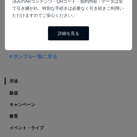
済みのARコンテンツ・QRコード・契約内容・データは全
プレミアムオプシ
プレミアムオプシ
販促
て引き継がれ、特別な手続きは必要なく引き続きご利用い
ョン
ョン
プレミアム画像認
ただけますのでご安心ください。
プレミアム画像認
プレミアム画像認
識
識
識
飛び出る！のりもの
【プレミアム画像認
ロケット打ち上げ
ビスケットAR
詳細を見る
識】アクアリウム
AR
AR
サンプル一覧に戻る
用途
販促
キャンペーン
教育
イベント・ライブ