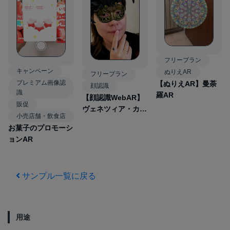
フリープラン
キャンペーン
ぬりえAR
フリープラン
プレミアム画像認
【ぬりえAR】曼荼
顔認識
識
羅AR
【顔認識WebAR】
販促
ヴェネツィア・カー
小売店舗・飲食店
ニバル
お菓子のプロモーシ
ョンAR
サンプル一覧に戻る
用途