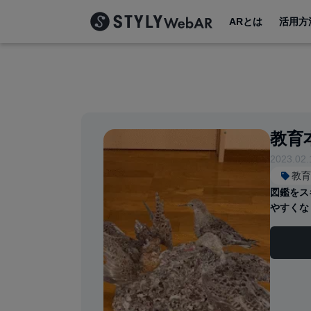
ARとは
活用方
教育
2023.02.
教育
図鑑をス
やすくな