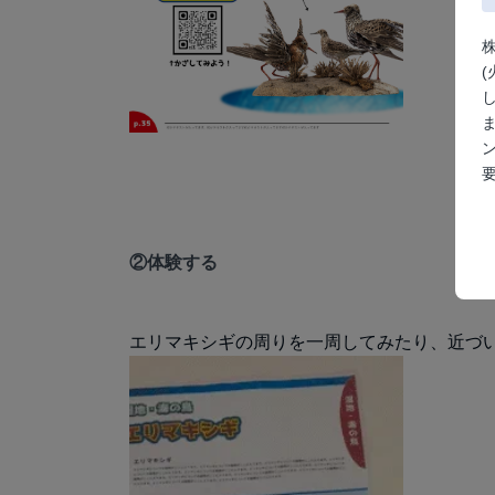
株
(
②体験する
エリマキシギの周りを一周してみたり、近づ