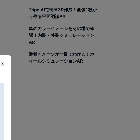
Tripo AIで簡単3D作成！画像1枚か
ら作る平面認識AR
車のカラーイメージをその場で確
認！内装・外装シミュレーション
AR
装着イメージが一目でわかる！ホ
イールシミュレーションAR
×