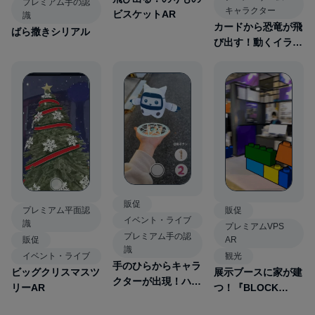
プレミアム手の認
キャラクター
ビスケットAR
識
カードから恐竜が飛
ばら撒きシリアル
び出す！動くイラス
トAR
販促
プレミアム平面認
販促
イベント・ライブ
識
プレミアムVPS
プレミアム手の認
販促
AR
識
イベント・ライブ
観光
手のひらからキャラ
ビッグクリスマスツ
展示ブースに家が建
クターが出現！ハン
リーAR
つ！『BLOCK
ドトラッキングAR
HOUSE AR』