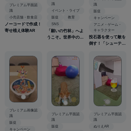
識
識
プレミアム平面認
識
イベント・ライブ
販促
小売店舗・飲食店
販促
教育
キャンペーン
ノーコードで作成！
SNS
アニメ・ゲーム・
寄せ植え体験AR
キャラクター
「願いの竹林」へよ
投石器を使って敵を
うこそ。世界中の願
倒す！「シューティ
いとつながる「七夕
ングゲームAR」
AR」
プレミアム画像認
プレミアム平面認
プレミアム平面認
識
識
識
販促
販促
ぬりえAR
キャンペーン