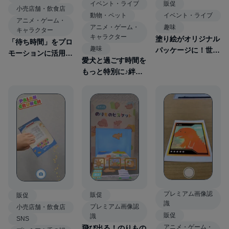
イベント・ライブ
販促
小売店舗・飲食店
動物・ペット
イベント・ライブ
アニメ・ゲーム・
アニメ・ゲーム・
趣味
キャラクター
キャラクター
塗り絵がオリジナル
「待ち時間」をプロ
趣味
パッケージに！世界
モーションに活用！
愛犬と過ごす時間を
に一つだけの「クラ
カップ麺でライブ
もっと特別に♪絆を
フトビールAR」
AR
育む「ペットAR」
プレミアム画像認
販促
販促
識
プレミアム画像認
小売店舗・飲食店
販促
識
SNS
アニメ・ゲーム・
飛び出る！のりもの