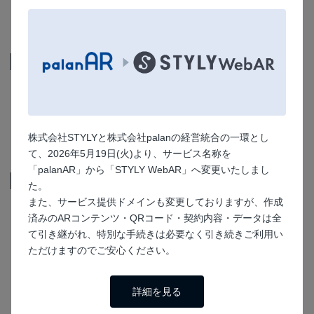
観光
プラン
フリープラン
エンタープライズプラン
株式会社STYLYと株式会社palanの経営統合の一環とし
プレミアムオプション
て、2026年5月19日(火)より、サービス名称を
「palanAR」から「STYLY WebAR」へ変更いたしまし
機能
た。
また、サービス提供ドメインも変更しておりますが、作成
ARマーカー
済みのARコンテンツ・QRコード・契約内容・データは全
て引き継がれ、特別な手続きは必要なく引き続きご利用い
マーカーなし
ただけますのでご安心ください。
顔認識
画像認識
詳細を見る