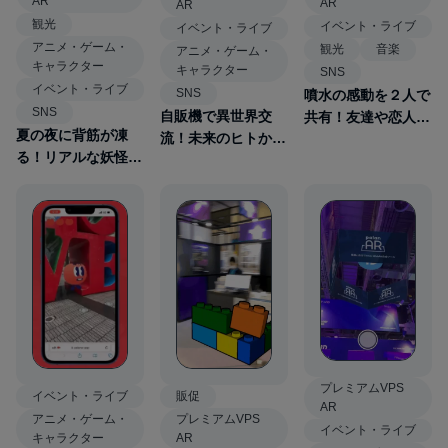
AR
AR
AR
観光
イベント・ライブ
イベント・ライブ
アニメ・ゲーム・
観光
音楽
アニメ・ゲーム・
キャラクター
キャラクター
SNS
イベント・ライブ
SNS
噴水の感動を２人で
SNS
自販機で異世界交
共有！友達や恋人と
夏の夜に背筋が凍
流！未来のヒトから
一緒に楽しむ「AR
る！リアルな妖怪た
メッセージを受け取
Fountain Show」
ちが練り歩く「百鬼
る「Push the
夜行AR」
Button」
プレミアムVPS
イベント・ライブ
販促
AR
アニメ・ゲーム・
プレミアムVPS
イベント・ライブ
キャラクター
AR