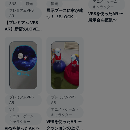
アニメ・ゲーム・
SNS
観光
観光
キャラクター
展示ブースに家が建
プレミアムVPS
VPSを使ったAR 〜
AR
つ！『BLOCK
展示会を拡張〜
【プレミアム VPS
HOUSE AR』
AR】新宿のLOVEオ
ブジェクト
プレミアムVPS
プレミアムVPS
AR
AR
VR
アニメ・ゲーム・
キャラクター
アニメ・ゲーム・
VPSを使ったAR 〜
キャラクター
クッションの上でジ
VPSを使ったAR 〜