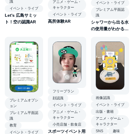
識
アニメ・ゲーム・
イベント・ライブ
キャラクター
イベント・ライブ
プレミアム平面認
イベント・ライブ
Let's 広島サミッ
識
高所体験AR
ト！空の認識AR
シャワーから出る水
の使用量がわかる
AR
フリープラン
画像認識
顔認識
プレミアムオプシ
イベント・ライブ
イベント・ライブ
ョン
出版・書籍
アニメ・ゲーム・
プレミアム平面認
キャラクター
識
アニメ・ゲーム・
キャラクター
小売店舗・飲食店
教育
スポーツイベント用
SNS
趣味
イベント・ライブ