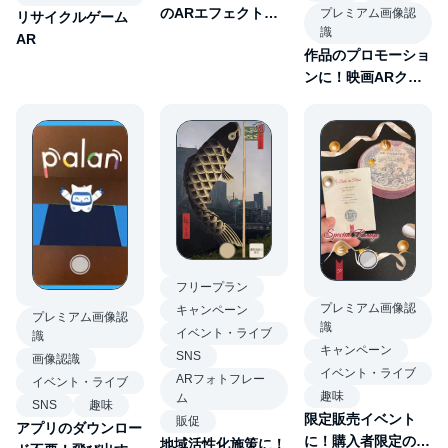
のARエフェクト・
プレミアム画像認
リサイクルゲーム
識
フィルター
AR
作品のプロモーショ
ンに！映画ARクイ
ズ
フリープラン
プレミアム画像認
キャンペーン
プレミアム画像認
識
イベント・ライブ
識
キャンペーン
SNS
画像認識
イベント・ライブ
ARフォトフレー
イベント・ライブ
趣味
ム
SNS
趣味
限定販売イベント
販促
アプリのダウンロー
に！購入者限定の記
地域活性化施策に！