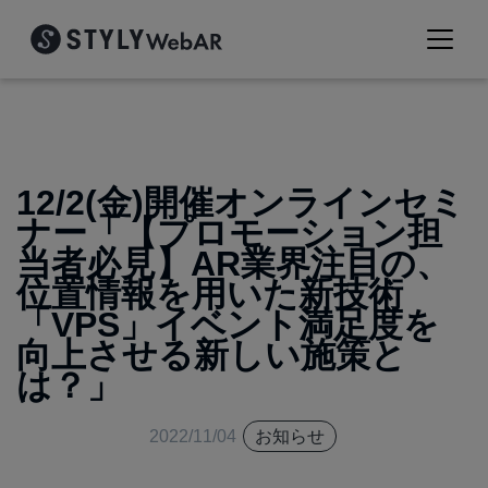
12/2(金)開催オンラインセミ
ナー「【プロモーション担
当者必見】AR業界注目の、
位置情報を用いた新技術
「VPS」イベント満足度を
向上させる新しい施策と
は？」
2022/11/04
お知らせ