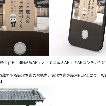
供する「BIG酒瓶AR」と「ミニ蔵人AR」のARコンテンツにpa
舗酒蔵である飯沼本家の敷地内と飯沼本家製品用POP上にて、We
す。