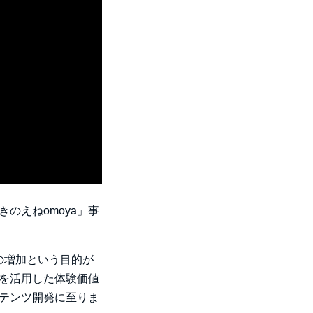
のえねomoya」事
の増加という目的が
を活用した体験価値
テンツ開発に至りま