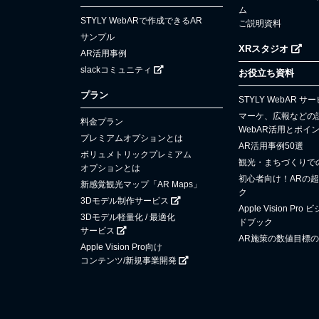
ム
STYLY WebARで作成できるAR
ご説明資料
サンプル
XRスタジオ
AR活用事例
slackコミュニティ
お役立ち資料
プラン
STYLY WebAR 
マーケ、広報などの
料金プラン
WebAR活用とポイ
プレミアムオプションとは
AR活用事例50選
ボリュメトリックプレミアム
観光・まちづくりで
オプションとは
初心者向け！ARの
新感覚観光マップ「AR Maps」
ク
3Dモデル制作サービス
Apple Vision P
3Dモデル軽量化 / 最適化
ドブック
サービス
AR施策の数値目標
Apple Vision Pro向け
コンテンツ/新規事業開発