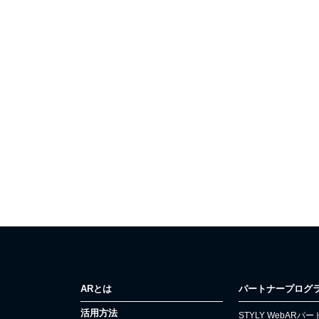
ARとは
パートナープログ
活用方法
STYLY WebAR