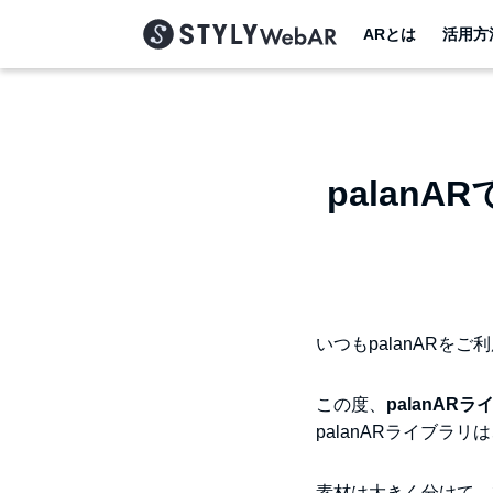
ARとは
活用方
palan
いつもpalanARを
この度、
palanAR
palanARライブラ
素材は大きく分けて、