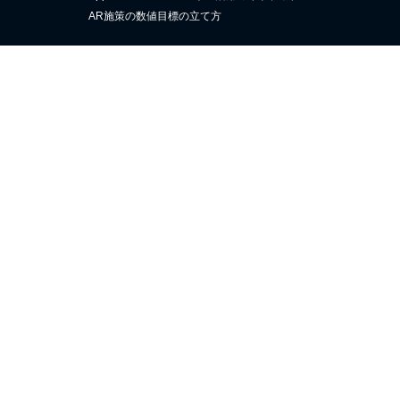
AR施策の数値目標の立て方
困ったときは
よくある質問
お問い合わせ
運営会社
株式会社palan
ISO/IEC 27001:2022 & JIS Q 27001:2023