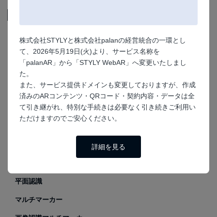
機能
ARマーカー
株式会社STYLYと株式会社palanの経営統合の一環とし
て、2026年5月19日(火)より、サービス名称を
マーカーなし
「palanAR」から「STYLY WebAR」へ変更いたしまし
顔認識
た。
また、サービス提供ドメインも変更しておりますが、作成
画像認識
済みのARコンテンツ・QRコード・契約内容・データは全
て引き継がれ、特別な手続きは必要なく引き続きご利用い
GPS
ただけますのでご安心ください。
VR
ARフォトフレーム
詳細を見る
ぬりえAR
平面認識
マルチマーカー