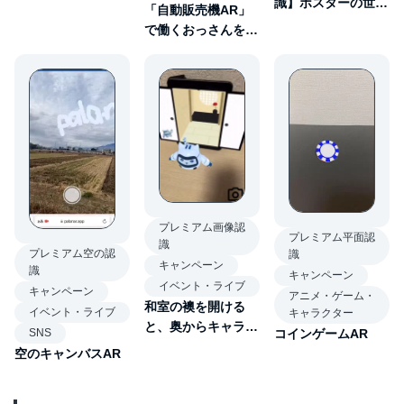
識】ポスターの世界
「自動販売機AR」
ィルター
観が飛び出す♪壁紙
で働くおっさんを覗
不要などこでもコン
き見！好奇心くすぐ
セプトルームAR
るオルコ エトー様
の物語
プレミアム画像認
プレミアム平面認
識
プレミアム空の認
識
キャンペーン
識
キャンペーン
イベント・ライブ
キャンペーン
アニメ・ゲーム・
和室の襖を開ける
イベント・ライブ
キャラクター
と、奥からキャラク
SNS
コインゲームAR
ター登場！
空のキャンバスAR