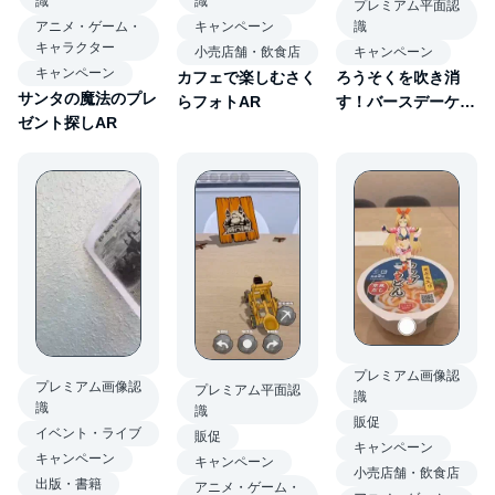
識
識
プレミアム平面認
キャンペーン
識
アニメ・ゲーム・
キャラクター
小売店舗・飲食店
キャンペーン
キャンペーン
カフェで楽しむさく
ろうそくを吹き消
サンタの魔法のプレ
らフォトAR
す！バースデーケー
ゼント探しAR
キAR
プレミアム画像認
プレミアム画像認
プレミアム平面認
識
識
識
販促
イベント・ライブ
販促
キャンペーン
キャンペーン
キャンペーン
小売店舗・飲食店
出版・書籍
アニメ・ゲーム・