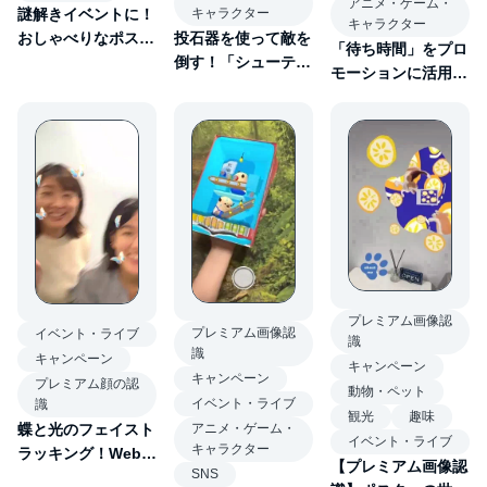
アニメ・ゲーム・
キャラクター
謎解きイベントに！
キャラクター
投石器を使って敵を
おしゃべりなポスタ
「待ち時間」をプロ
倒す！「シューティ
ーAR
モーションに活用！
ングゲームAR」
カップ麺でライブ
AR
プレミアム画像認
プレミアム画像認
イベント・ライブ
識
識
キャンペーン
キャンペーン
キャンペーン
プレミアム顔の認
動物・ペット
イベント・ライブ
識
観光
趣味
蝶と光のフェイスト
アニメ・ゲーム・
イベント・ライブ
キャラクター
ラッキング！Webで
【プレミアム画像認
SNS
できる可愛い顔のフ