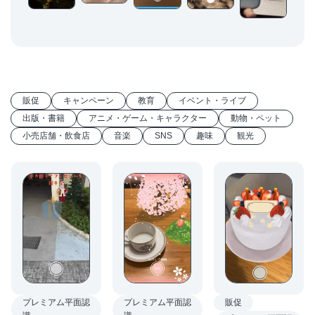
販促
キャンペーン
教育
イベント・ライブ
出版・書籍
アニメ・ゲーム・キャラクター
動物・ペット
小売店舗・飲食店
音楽
SNS
趣味
観光
プレミアム平面認
販促
プレミアム平面認