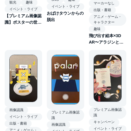
観光
趣味
マーカーなし
イベント・ライブ
イベント・ライブ
出版・書籍
おばけタウンからの
【プレミアム画像認
アニメ・ゲーム・
脱出
識】ポスターの世界
キャラクター
観が飛び出す♪壁紙
趣味
不要などこでもコン
飛び出す絵本×3D
セプトルームAR
AR〜アラジンと魔
法のランプ〜
プレミアム画像認
画像認識
プレミアム画像認
識
イベント・ライブ
識
キャンペーン
出版・書籍
画像認識
イベント・ライブ
アニメ・ゲーム・