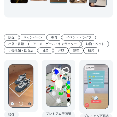
販促
キャンペーン
教育
イベント・ライブ
出版・書籍
アニメ・ゲーム・キャラクター
動物・ペット
小売店舗・飲食店
音楽
SNS
趣味
観光
プレミアム平面認
販促
プレミアム平面認