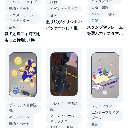
キャラクター
イベント・ライブ
販促
出版・書籍
動物・ペット
イベント・ライブ
SNS
趣味
アニメ・ゲーム・
趣味
キャラクター
音楽
塗り絵がオリジナル
スタンプやフレーム
趣味
パッケージに！世界
を選んでカスタマイ
愛犬と過ごす時間を
に一つだけの「クラ
ズ！推し活フォトフ
もっと特別に♪絆を
フトビールAR」
レーム♪
育む「ペットAR」
プレミアム平面認
プレミアム画像認
フリープラン
識
識
エンタープライズ
アニメ・ゲーム・
キャンペーン
プラン
キャラクター
動物・ペット
教育
SNS
趣味