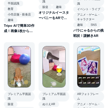
識
平面認識
識
販促
趣味
教育
イベント・ライブ
オリジナルイースタ
小売店舗・飲食店
アニメ・ゲーム・
ーバニーをARでお
キャラクター
趣味
絵描き
趣味
SNS
Tripo AIで簡単3D作
パラにゃるからの挑
成！画像1枚から作
戦状！謎解きAR
る平面認識AR
プレミアム平面認
プレミアム平面認
ARフォトフレー
識
識
ム
販促
ぬりえAR
アニメ・ゲーム・