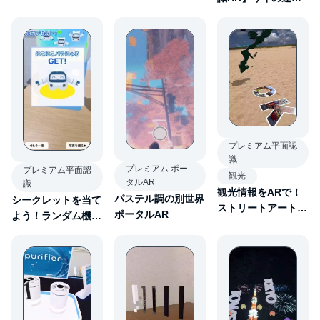
ター登場！
しに！ARおみくじ
プレミアム平面認
識
プレミアム ポー
プレミアム平面認
観光
タルAR
識
観光情報をARで！
パステル調の別世界
シークレットを当て
ストリートアート風
ポータルAR
よう！ランダム機能
AR
を活用したARカプ
セルトイ