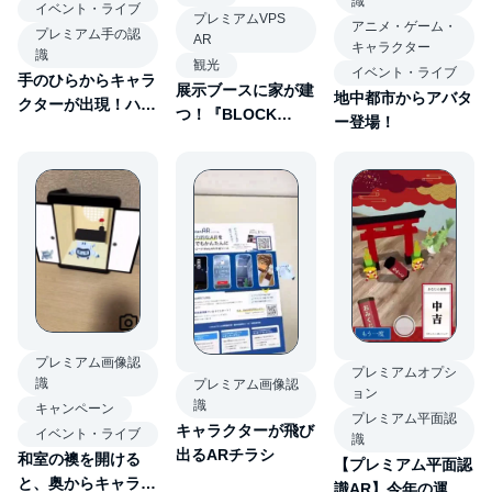
識
イベント・ライブ
プレミアムVPS
アニメ・ゲーム・
プレミアム手の認
AR
キャラクター
識
観光
イベント・ライブ
手のひらからキャラ
展示ブースに家が建
地中都市からアバタ
クターが出現！ハン
つ！『BLOCK
ー登場！
ドトラッキングAR
HOUSE AR』
プレミアム画像認
プレミアムオプシ
識
プレミアム画像認
ョン
識
キャンペーン
プレミアム平面認
キャラクターが飛び
イベント・ライブ
識
出るARチラシ
和室の襖を開ける
【プレミアム平面認
と、奥からキャラク
識AR】今年の運試