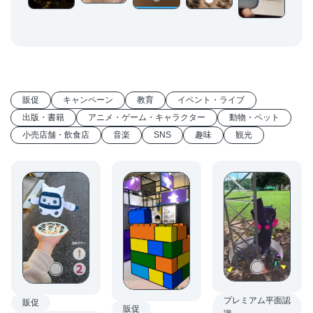
販促
キャンペーン
教育
イベント・ライブ
出版・書籍
アニメ・ゲーム・キャラクター
動物・ペット
小売店舗・飲食店
音楽
SNS
趣味
観光
プレミアム平面認
販促
販促