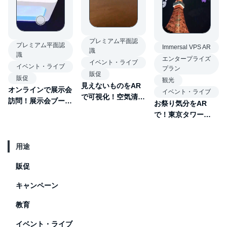
プレミアム平面認
プレミアム平面認
Immersal VPS AR
識
識
エンタープライズ
イベント・ライブ
イベント・ライブ
プラン
販促
販促
観光
見えないものをAR
オンラインで展示会
イベント・ライブ
で可視化！空気清浄
訪問！展示会ブース
お祭り気分をAR
機の機能紹介AR
AR
で！東京タワー
VPS AR
用途
販促
キャンペーン
教育
イベント・ライブ