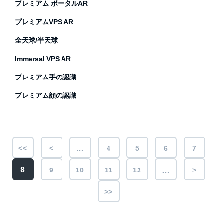
プレミアム ポータルAR
プレミアムVPS AR
全天球/半天球
Immersal VPS AR
プレミアム手の認識
プレミアム顔の認識
<<
<
4
5
6
7
…
8
9
10
11
12
>
…
>>