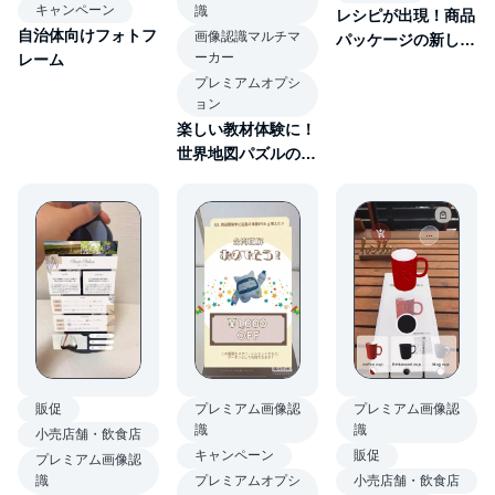
キャンペーン
識
レシピが出現！商品
自治体向けフォトフ
画像認識マルチマ
パッケージの新しい
ーカー
レーム
体験
プレミアムオプシ
ョン
楽しい教材体験に！
世界地図パズルの知
育AR
プレミアム画像認
販促
プレミアム画像認
識
識
小売店舗・飲食店
キャンペーン
販促
プレミアム画像認
プレミアムオプシ
識
小売店舗・飲食店