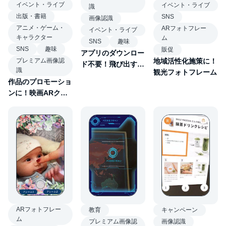
イベント・ライブ
イベント・ライブ
識
出版・書籍
SNS
画像認識
アニメ・ゲーム・
ARフォトフレー
イベント・ライブ
キャラクター
ム
SNS
趣味
SNS
趣味
販促
アプリのダウンロー
プレミアム画像認
地域活性化施策に！
ド不要！飛び出す
識
観光フォトフレーム
AR名刺
作品のプロモーショ
ンに！映画ARクイ
ズ
ARフォトフレー
キャンペーン
教育
ム
画像認識
プレミアム画像認