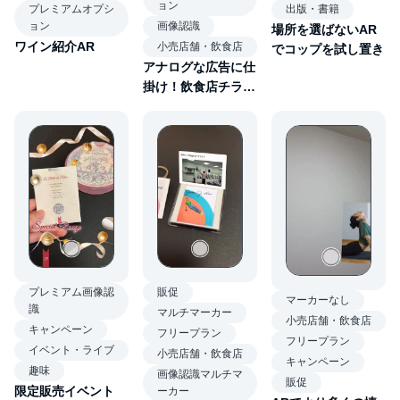
ョン
プレミアムオプシ
出版・書籍
画像認識
ョン
場所を選ばないAR
ワイン紹介AR
小売店舗・飲食店
でコップを試し置き
アナログな広告に仕
掛け！飲食店チラシ
ARクイズ
プレミアム画像認
販促
マーカーなし
識
マルチマーカー
小売店舗・飲食店
キャンペーン
フリープラン
フリープラン
イベント・ライブ
小売店舗・飲食店
キャンペーン
趣味
画像認識マルチマ
販促
限定販売イベント
ーカー