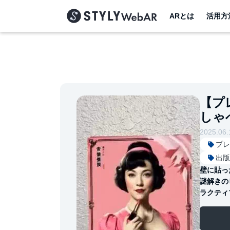
ARとは
活用方
【プ
しゃ
2025.06.
プレ
出版
壁に貼っ
謎解きの
ラクティ