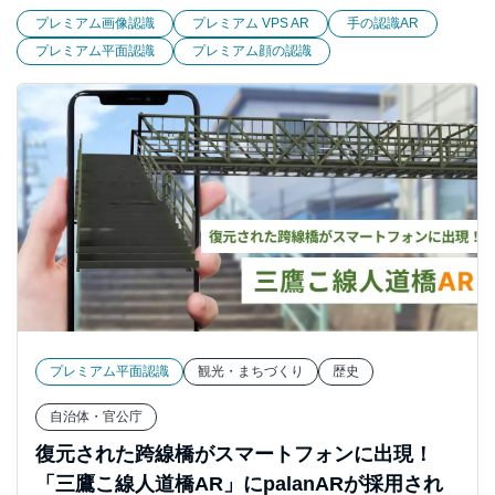
プレミアム画像認識
プレミアム VPS AR
手の認識AR
プレミアム平面認識
プレミアム顔の認識
プレミアム平面認識
観光・まちづくり
歴史
自治体・官公庁
復元された跨線橋がスマートフォンに出現！
「三鷹こ線人道橋AR」にpalanARが採用され