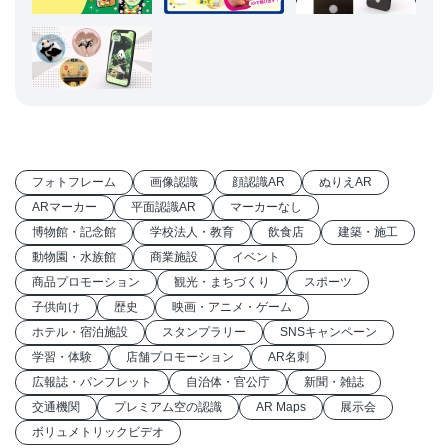
フォトフレーム
画像認識
顔認識AR
ぬりえAR
ARマーカー
平面認識AR
マーカーなし
博物館・記念館
学校法人・教育
飲食店
建築・施工
動物園・水族館
商業施設
イベント
商品プロモーション
観光・まちづくり
スポーツ
子供向け
歴史
映画・アニメ・ゲーム
ホテル・宿泊施設
スタンプラリー
SNSキャンペーン
学習・体験
店舗プロモーション
AR名刺
広報誌・パンフレット
自治体・官公庁
新聞・雑誌
交通機関
プレミアム空の認識
AR Maps
展示会
ボリュメトリックビデオ