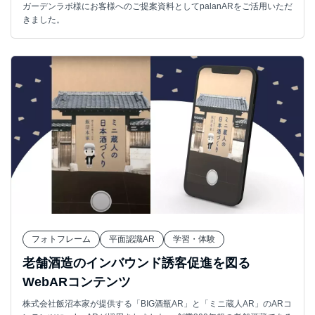
ガーデンラボ様にお客様へのご提案資料としてpalanARをご活用いただ
きました。
フォトフレーム
平面認識AR
学習・体験
老舗酒造のインバウンド誘客促進を図る
WebARコンテンツ
株式会社飯沼本家が提供する「BIG酒瓶AR」と「ミニ蔵人AR」のARコ