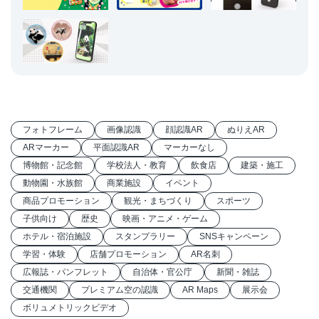
フォトフレーム
画像認識
顔認識AR
ぬりえAR
ARマーカー
平面認識AR
マーカーなし
博物館・記念館
学校法人・教育
飲食店
建築・施工
動物園・水族館
商業施設
イベント
商品プロモーション
観光・まちづくり
スポーツ
子供向け
歴史
映画・アニメ・ゲーム
ホテル・宿泊施設
スタンプラリー
SNSキャンペーン
学習・体験
店舗プロモーション
AR名刺
広報誌・パンフレット
自治体・官公庁
新聞・雑誌
交通機関
プレミアム空の認識
AR Maps
展示会
ボリュメトリックビデオ