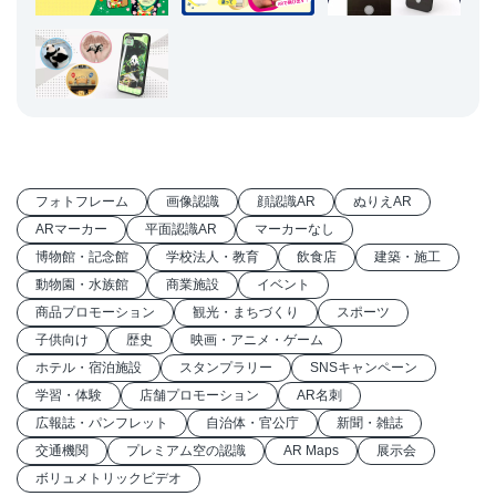
フォトフレーム
画像認識
顔認識AR
ぬりえAR
ARマーカー
平面認識AR
マーカーなし
博物館・記念館
学校法人・教育
飲食店
建築・施工
動物園・水族館
商業施設
イベント
商品プロモーション
観光・まちづくり
スポーツ
子供向け
歴史
映画・アニメ・ゲーム
ホテル・宿泊施設
スタンプラリー
SNSキャンペーン
学習・体験
店舗プロモーション
AR名刺
広報誌・パンフレット
自治体・官公庁
新聞・雑誌
交通機関
プレミアム空の認識
AR Maps
展示会
ボリュメトリックビデオ