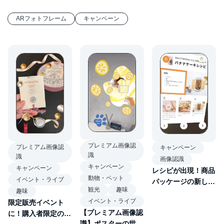
ARフォトフレーム
キャンペーン
プレミアム画像認
プレミアム画像認
キャンペーン
識
識
画像認識
キャンペーン
キャンペーン
レシピが出現！商品
動物・ペット
イベント・ライブ
パッケージの新しい
観光
趣味
趣味
体験
イベント・ライブ
限定販売イベント
【プレミアム画像認
に！購入者限定の記
識】ポスターの世界