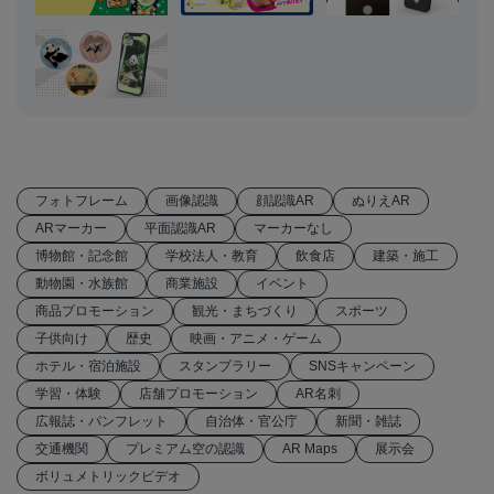
フォトフレーム
画像認識
顔認識AR
ぬりえAR
ARマーカー
平面認識AR
マーカーなし
博物館・記念館
学校法人・教育
飲食店
建築・施工
動物園・水族館
商業施設
イベント
商品プロモーション
観光・まちづくり
スポーツ
子供向け
歴史
映画・アニメ・ゲーム
ホテル・宿泊施設
スタンプラリー
SNSキャンペーン
学習・体験
店舗プロモーション
AR名刺
広報誌・パンフレット
自治体・官公庁
新聞・雑誌
交通機関
プレミアム空の認識
AR Maps
展示会
ボリュメトリックビデオ