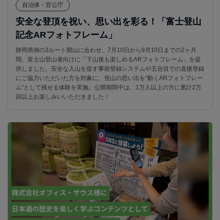
自治体・官公庁
安全な登頂を祝い、思い出を彩る！「富士登山
記念ARフォトフレーム」
静岡県側の3ルート開山に合わせ、7月10日から9月10日までの2ヶ月
間、富士山登山者向けに「下山後も楽しめるARフォトフレーム」を提
供しました。安全な入山を促す事前登録システムや五合目での直接登録
にご協力いただいた方を対象に、登山の思い出を“動くARフォトフレー
ム”として残せる体験を実施。公開期間中は、1万人以上の方に累計2万
回以上お楽しみいいただきました！