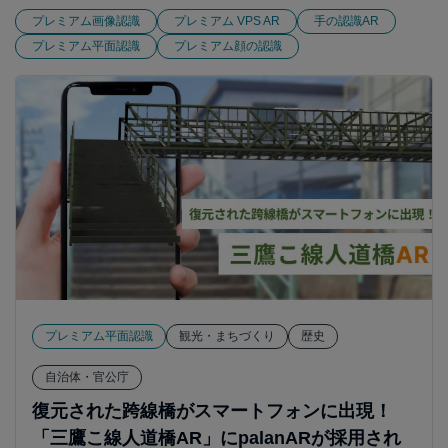
プレミアム画像認識
プレミアム VPS AR
手の認識AR
プレミアム平面認識
プレミアム顔の認識
プレミアム平面認識
観光・まちづくり
歴史
自治体・官公庁
復元された跨線橋がスマートフォンに出現！
「三鷹こ線人道橋AR」にpalanARが採用され