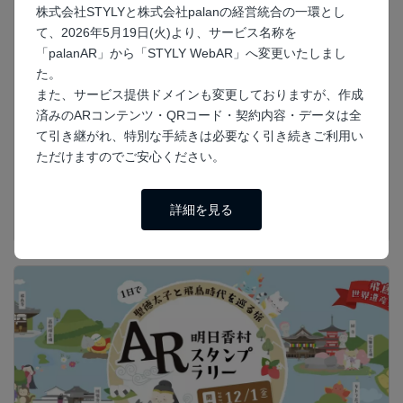
株式会社STYLYと株式会社palanの経営統合の一環とし
て、2026年5月19日(火)より、サービス名称を
「palanAR」から「STYLY WebAR」へ変更いたしまし
た。
平面認識AR
マーカーなし
博物館・記念館
歴史
また、サービス提供ドメインも変更しておりますが、作成
AR技術で伝統工芸品の保護に挑戦する宮川香
済みのARコンテンツ・QRコード・契約内容・データは全
て引き継がれ、特別な手続きは必要なく引き続きご利用い
山 眞葛ミュージアムの取り組み
ただけますのでご安心ください。
日本の伝統工芸品を「リアルとデジタル」で学ぶ！宮川香山 眞葛ミュ
ージアム「 みる ふれる 眞葛焼 -DXで鑑賞する眞葛焼- 」にてpalanAR
をご利用いただきました。 今回は、株式会社三陽物産の企画デザイン
詳細を見る
室部長、野海道様にこちらの施策について取材させていただきました。