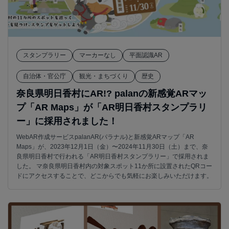
スタンプラリー
マーカーなし
平面認識AR
自治体・官公庁
観光・まちづくり
歴史
奈良県明日香村にAR!? palanの新感覚ARマッ
プ「AR Maps」が「AR明日香村スタンプラリ
ー」に採用されました！
WebAR作成サービスpalanAR(パラナル)と新感覚ARマップ「AR
Maps」が、2023年12月1日（金）〜2024年11月30日（土）まで、奈
良県明日香村で行われる「AR明日香村スタンプラリー」で採用されま
した。 マ奈良県明日香村内の対象スポット11か所に設置されたQRコー
ドにアクセスすることで、どこからでも気軽にお楽しみいただけます。