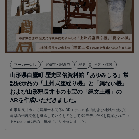
マーカーなし
博物館・記念館
歴史
学習・体験
山形県白鷹町 歴史民俗資料館「あゆみしる」常
設展示品の「上州式座繰り機」と「縄ない機」
および山形県長井市の市宝の「縄文土器」の
ARを作成いただきました。
山形県長井市にて建築土木関係の3Dモデルの作成および地域の歴史的
建築の伝統文化を継承していくものとして3Dモデル/ARを提案されてい
るFreedom代表の土屋様にお話を伺いました。