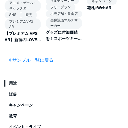
マルチマーカー
キャンペーン
アニメ・ゲーム・
フリープラン
花札×WebAR
キャラクター
小売店舗・飲食店
SNS
観光
画像認識マルチマ
プレミアムVPS
ーカー
AR
グッズに付加価値
【プレミアム VPS
を！スポーツキーホ
AR】新宿のLOVEオ
ルダーAR
ブジェクト
サンプル一覧に戻る
用途
販促
キャンペーン
教育
イベント・ライブ