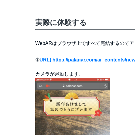
実際に体験する
WebARはブラウザ上ですべて完結するので
①
URL( https://palanar.com/ar_contents/new
カメラが起動します。