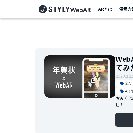
ARとは
活用方
We
てみ
2020.12.
エン
AR
おみくじ
し！