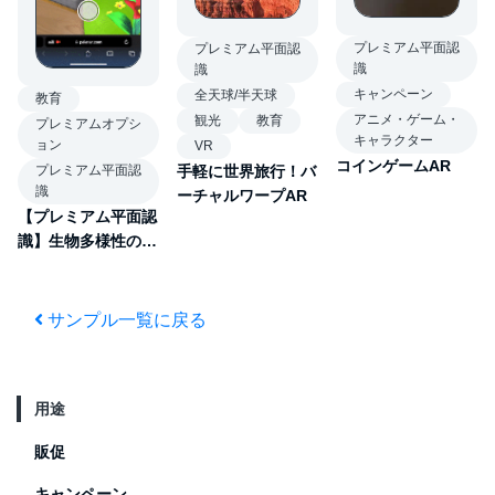
プレミアム平面認
プレミアム平面認
識
識
キャンペーン
全天球/半天球
教育
アニメ・ゲーム・
観光
教育
プレミアムオプシ
キャラクター
ョン
VR
コインゲームAR
手軽に世界旅行！バ
プレミアム平面認
識
ーチャルワープAR
【プレミアム平面認
識】生物多様性の喪
失について知るAR
サンプル一覧に戻る
用途
販促
キャンペーン