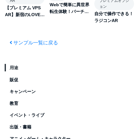
AR
プレミアムオプシ
Webで簡単に異世界
ョン
【プレミアム VPS
転生体験！バーチャ
自分で操作できる！
AR】新宿のLOVEオ
ルワープAR
ラジコンAR
ブジェクト
サンプル一覧に戻る
用途
販促
キャンペーン
教育
イベント・ライブ
出版・書籍
アニメ・ゲーム・キャラクター