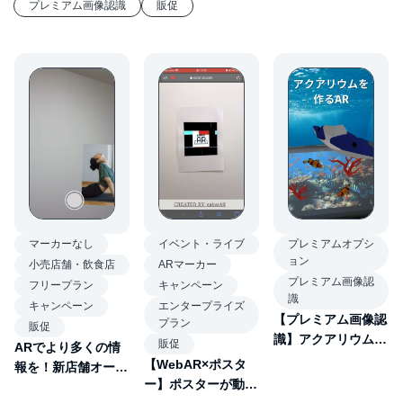
プレミアム画像認識
販促
イベント・ライブ
プレミアムオプシ
マーカーなし
ョン
ARマーカー
小売店舗・飲食店
プレミアム画像認
キャンペーン
フリープラン
識
エンタープライズ
キャンペーン
【プレミアム画像認
プラン
販促
識】アクアリウム
販促
ARでより多くの情
AR
【WebAR×ポスタ
報を！新店舗オープ
ー】ポスターが動き
ンのチラシ特典予約